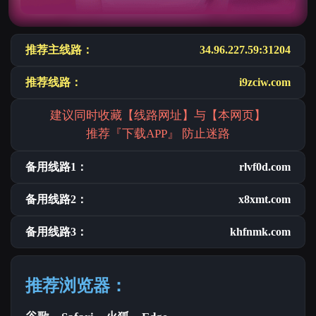
推荐主线路：
34.96.227.59:31204
推荐线路：
i9zciw.com
建议同时收藏【线路网址】与【本网页】
推荐『下载APP』 防止迷路
备用线路1：
rlvf0d.com
备用线路2：
x8xmt.com
备用线路3：
khfnmk.com
推荐浏览器：