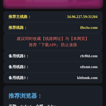
推荐主线路：
34.96.227.59:31204
推荐线路：
i9zciw.com
建议同时收藏【线路网址】与【本网页】
推荐『下载APP』 防止迷路
备用线路1：
rlvf0d.com
备用线路2：
x8xmt.com
备用线路3：
khfnmk.com
推荐浏览器：