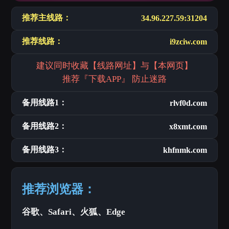
推荐主线路：
34.96.227.59:31204
推荐线路：
i9zciw.com
建议同时收藏【线路网址】与【本网页】
推荐『下载APP』 防止迷路
备用线路1：
rlvf0d.com
备用线路2：
x8xmt.com
备用线路3：
khfnmk.com
推荐浏览器：
谷歌、Safari、火狐、Edge